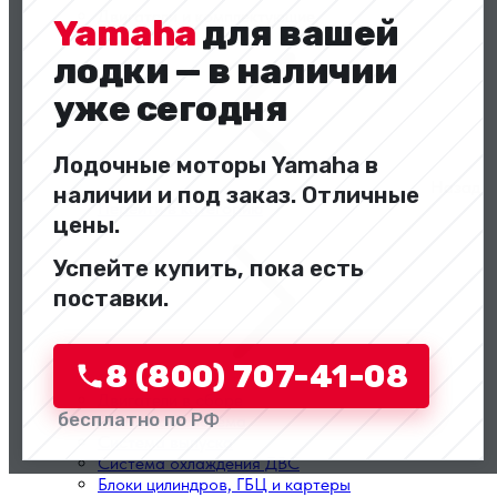
Двигатели и комплектующие
Yamaha
для вашей
лодки — в наличии
уже сегодня
Лодочные моторы Yamaha в
Назад
наличии и под заказ. Отличные
Перейти в категорию
цены.
Успейте купить, пока есть
поставки.
8 (800) 707-41-08
Двигатели в сборе
бесплатно по РФ
Топливная система
Система выпуска
Система охлаждения ДВС
Блоки цилиндров, ГБЦ и картеры