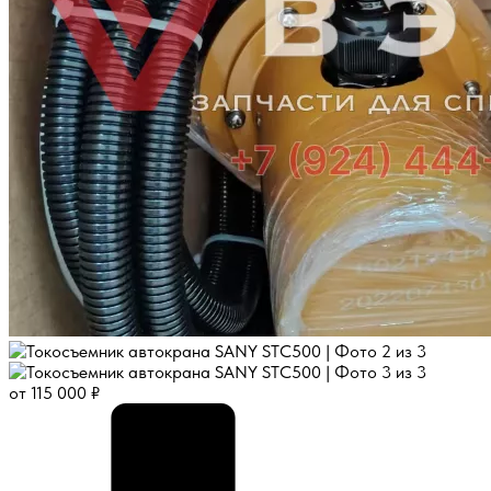
от
115 000
₽