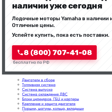
наличии уже сегодня
Лодочные моторы Yamaha в наличии и
Отличные цены.
Назад
Успейте купить, пока есть поставки.
Перейти в категорию
8 (800) 707-41-08
бесплатно по РФ
Двигатели в сборе
Топливная система
Система выпуска
Система охлаждения ДВС
Блоки цилиндров, ГБЦ и картеры
Крепление и защита двигателя
Поршни, шатуны, кольца, вкладыши