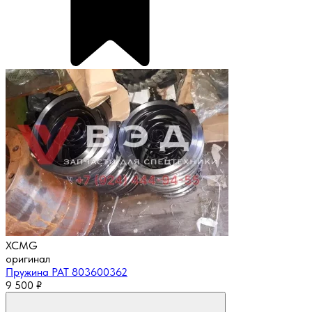
XCMG
оригинал
Пружина PAT 803600362
9 500
₽