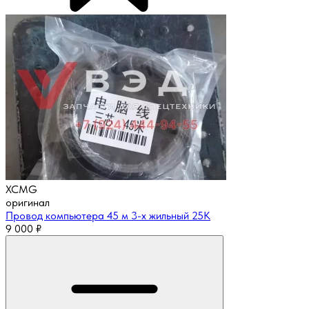
XCMG
оригинал
Провод компьютера 45 м 3-х жильный 25К
9 000
₽