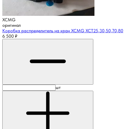
XCMG
оригинал
Коробка распределитель на кран XCMG XCT25,30,50,70,80
6 500
₽
шт