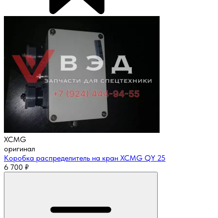
XCMG
оригинал
Коробка распределитель на кран XCMG QY 25
6 700
₽