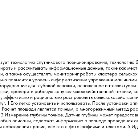
зует технологию спутникового позиционирования, технологию б
ирать и рассчитывать информационные данные, такие как мест
ки, а также осуществлять мониторинг работы кластера сельскох
льно повысится уровень информатизации управления машинами 
оборудование для глубокой вспашки, оснащенное интеллектуаль
ки, проверять рабочую зону сельскохозяйственной техники, ко
т, эффективно и рационально распределять сельскохозяйственн
уг. 1 Его легко установить и использовать. После установки а
2 Расчет площади является точным, а многорежимный метод ра
 3 Измерение глубины точное. Датчик глубины может предостав
обно описаны, содержат информацию о периоде проведения оп
я соблюдения правил, все это с фотографиями и текстами. 5 