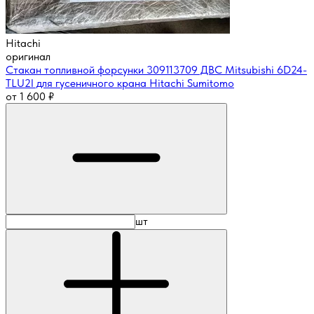
Hitachi
оригинал
Стакан топливной форсунки 309113709 ДВС Mitsubishi 6D24-
TLU2I для гусеничного крана Hitachi Sumitomo
от
1 600
₽
шт