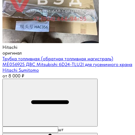
Hitachi
оригинал
Трубка топливная (обратная топливная магистраль)
ME056925 ДВС Mitsubishi 6D24-TLU2I для гусеничного крана
Hitachi Sumitomo
от
8 000
₽
шт