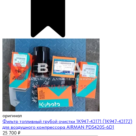
оригинал
Фильтр топливный грубой очистки 1K947-43171 (1K947-43172)
для воздушного компрессора AIRMAN PDS420S-6D1
25 700
₽