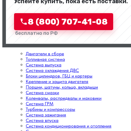
Успейте купить, пока есть поставки.
Перейти в категорию
8 (800) 707-41-08
бесплатно по РФ
Двигатели в сборе
Топливная система
Система выпуска
Система охлаждения ДВС
Блоки цилиндров, ГБЦ и картеры
Крепление и защита двигателя
Поршни, шатуны, кольца, вкладыши
Система смазки
Коленвалы, распредвалы и маховики
Система ГРМ
Турбины и компрессоры
Система зажигания
Система впуска
Система кондиционирования и отопления