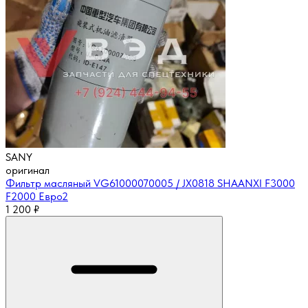
SANY
оригинал
Фильтр масляный VG61000070005 / JX0818 SHAANXI F3000
F2000 Евро2
1 200
₽