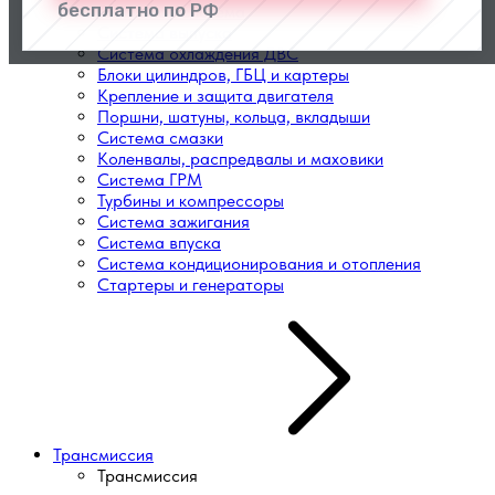
бесплатно по РФ
Топливная система
Система выпуска
Система охлаждения ДВС
Блоки цилиндров, ГБЦ и картеры
Крепление и защита двигателя
Поршни, шатуны, кольца, вкладыши
Система смазки
Коленвалы, распредвалы и маховики
Система ГРМ
Турбины и компрессоры
Система зажигания
Система впуска
Система кондиционирования и отопления
Стартеры и генераторы
Трансмиссия
Трансмиссия