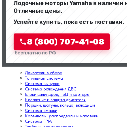
Лодочные моторы Yamaha в наличии и
Отличные цены.
Назад
Успейте купить, пока есть поставки.
Перейти в категорию
8 (800) 707-41-08
бесплатно по РФ
Двигатели в сборе
Топливная система
Система выпуска
Система охлаждения ДВС
Блоки цилиндров, ГБЦ и картеры
Крепление и защита двигателя
Поршни, шатуны, кольца, вкладыши
Система смазки
Коленвалы, распредвалы и маховики
Система ГРМ
Турбины и компрессоры