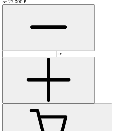
от
23 000
₽
шт