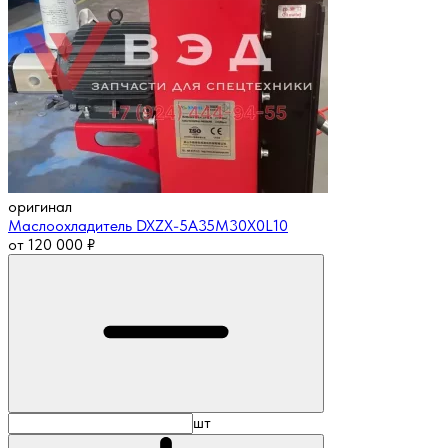
оригинал
Маслоохладитель DXZX-5A35M30X0L10
от
120 000
₽
шт