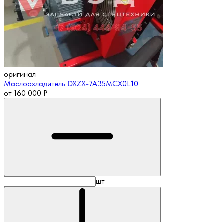
оригинал
Маслоохладитель DXZX-7A35MCX0L10
от
160 000
₽
шт