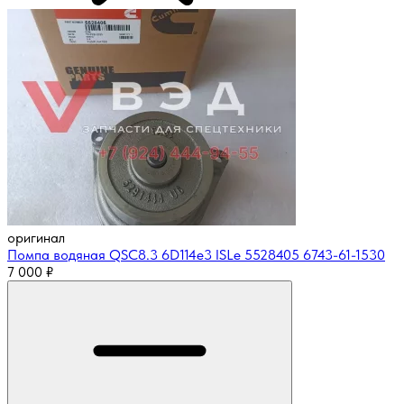
оригинал
Помпа водяная QSC8.3 6D114e3 ISLe 5528405 6743-61-1530
7 000
₽