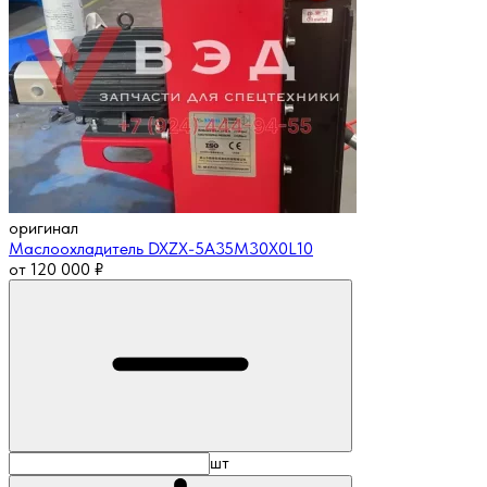
оригинал
Маслоохладитель DXZX-5A35M30X0L10
от
120 000
₽
шт