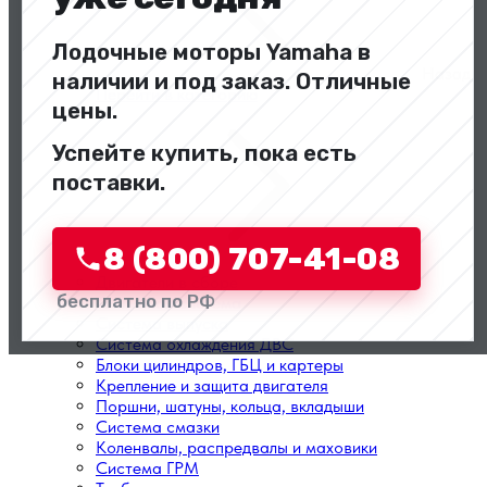
Лодочные моторы Yamaha в
Назад
наличии и под заказ. Отличные
Перейти в категорию
цены.
Успейте купить, пока есть
поставки.
8 (800) 707-41-08
Двигатели в сборе
бесплатно по РФ
Топливная система
Система выпуска
Система охлаждения ДВС
Блоки цилиндров, ГБЦ и картеры
Крепление и защита двигателя
Поршни, шатуны, кольца, вкладыши
Система смазки
Коленвалы, распредвалы и маховики
Система ГРМ