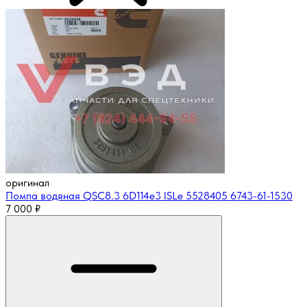
оригинал
Помпа водяная QSC8.3 6D114e3 ISLe 5528405 6743-61-1530
7 000
₽