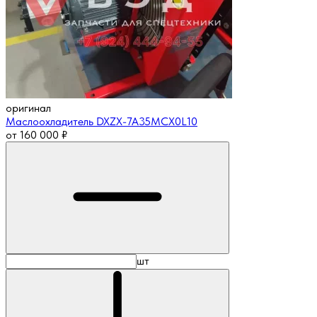
оригинал
Маслоохладитель DXZX-7A35MCX0L10
от
160 000
₽
шт