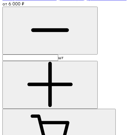
от
6 000
₽
шт