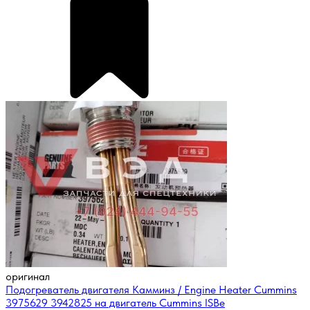
оригинал
Подогреватель двигателя Камминз / Engine Heater Cummins
3975629 3942825 на двигатель Cummins ISBe