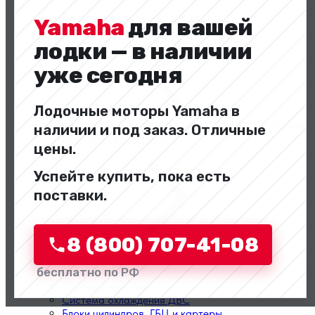
Двигатели и комплектующие
Yamaha
для вашей
лодки — в наличии
уже сегодня
Лодочные моторы Yamaha в
Назад
наличии и под заказ. Отличные
Перейти в категорию
цены.
Успейте купить, пока есть
поставки.
8 (800) 707-41-08
Двигатели в сборе
бесплатно по РФ
Топливная система
Система выпуска
Система охлаждения ДВС
Блоки цилиндров, ГБЦ и картеры