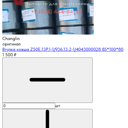
Changlin
оригинал
Втулка ковша Z50E.13P.1-1/936.13.2-1/4043000028 85*100*80
1 500
₽
шт