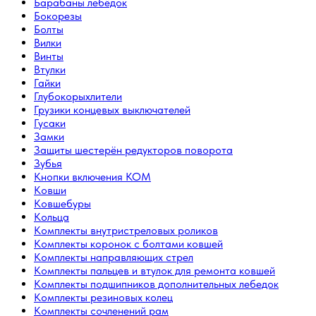
Барабаны лебёдок
Бокорезы
Болты
Вилки
Винты
Втулки
Гайки
Глубокорыхлители
Грузики концевых выключателей
Гусаки
Замки
Защиты шестерён редукторов поворота
Зубья
Кнопки включения КОМ
Ковши
Ковшебуры
Кольца
Комплекты внутристреловых роликов
Комплекты коронок с болтами ковшей
Комплекты направляющих стрел
Комплекты пальцев и втулок для ремонта ковшей
Комплекты подшипников дополнительных лебедок
Комплекты резиновых колец
Комплекты сочленений рам