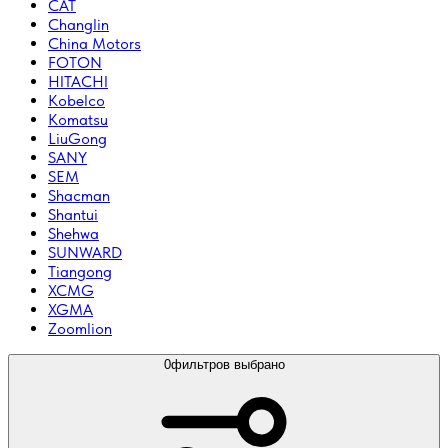
CAT
Changlin
China Motors
FOTON
HITACHI
Kobelco
Komatsu
LiuGong
SANY
SEM
Shacman
Shantui
Shehwa
SUNWARD
Tiangong
XCMG
XGMA
Zoomlion
0
фильтров выбрано