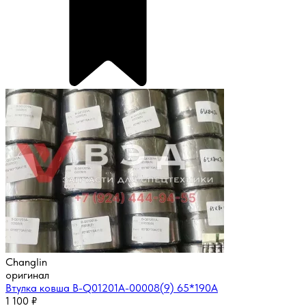
Changlin
оригинал
Втулка ковша B-Q01201A-00008(9) 65*190A
1 100
₽