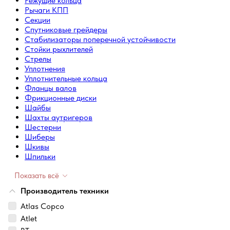
Режущие кольца
Рычаги КПП
Секции
Спутниковые грейдеры
Стабилизаторы поперечной устойчивости
Стойки рыхлителей
Стрелы
Уплотнения
Уплотнительные кольца
Фланцы валов
Фрикционные диски
Шайбы
Шахты аутригеров
Шестерни
Шиберы
Шкивы
Шпильки
Показать всё
Производитель техники
Atlas Copco
Atlet