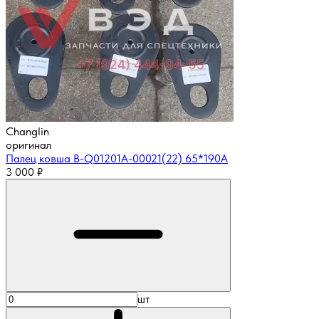
Changlin
оригинал
Палец ковша B-Q01201A-00021(22) 65*190A
3 000
₽
шт