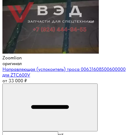
Zoomlion
оригинал
Направляющая (успокоитель) троса 00631608500600000
для ZTC600V
от
33 000
₽
шт