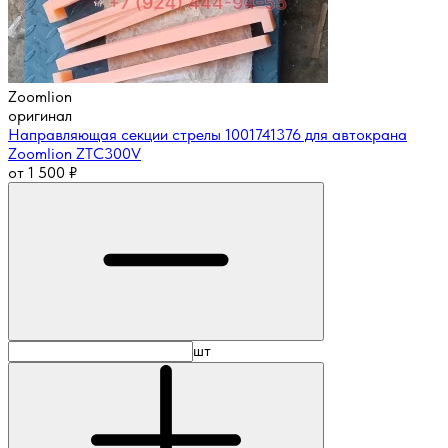
Zoomlion
оригинал
Направляющая секции стрелы 1001741376 для автокрана
Zoomlion ZTC300V
от
1 500
₽
шт