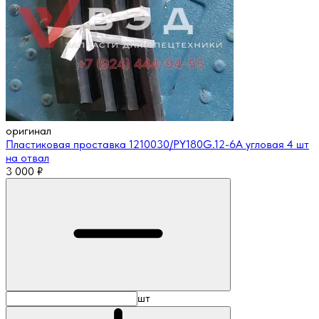
оригинал
Пластиковая проставка 1210030/PY180G.12-6A угловая 4 шт
на отвал
3 000
₽
шт