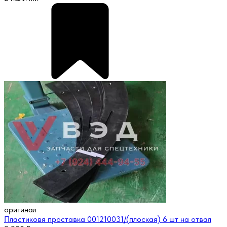
оригинал
Пластиковя проставка 001210031/(плоская) 6 шт на отвал