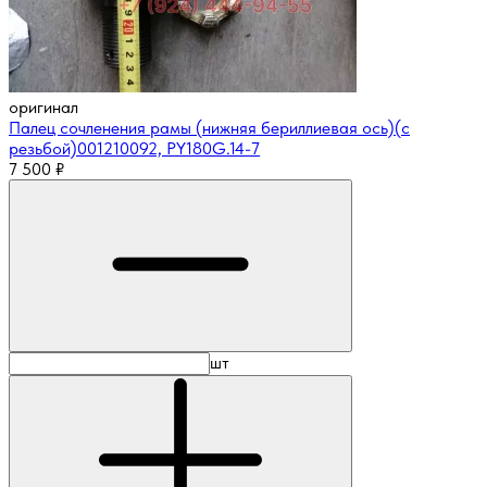
оригинал
Палец сочленения рамы (нижняя бериллиевая ось)(с
резьбой)001210092, PY180G.14-7
7 500
₽
шт