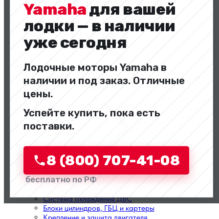
Двигатели и комплектующие
Yamaha
для вашей
лодки — в наличии
уже сегодня
Лодочные моторы Yamaha в
Назад
наличии и под заказ. Отличные
Перейти в категорию
цены.
Успейте купить, пока есть
поставки.
8 (800) 707-41-08
Двигатели в сборе
бесплатно по РФ
Топливная система
Система выпуска
Система охлаждения ДВС
Блоки цилиндров, ГБЦ и картеры
Крепление и защита двигателя