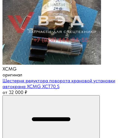
XCMG
оригинал
Шестерня редуктора поворота крановой установки
автокрана XCMG XCT70_S
от
32 000
₽