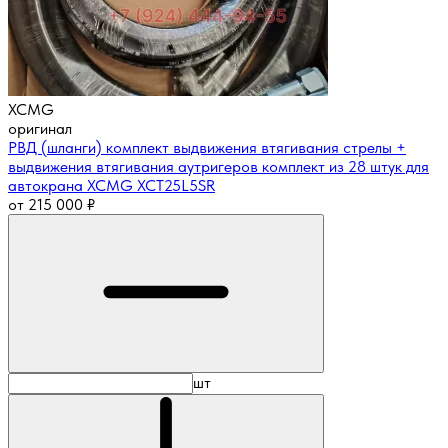
XCMG
оригинал
РВД (шланги) комплект выдвижения втягивания стрелы +
выдвижения втягивания аутригеров комплект из 28 штук для
автокрана XCMG XCT25L5SR
от
215 000
₽
шт