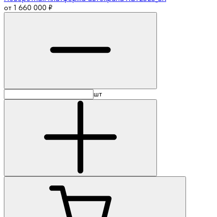
от
1 660 000
₽
шт