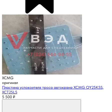
XCMG
оригинал
Пластина успокоителя троса автокрана XCMG QY25K5S,
XCT25L5
5 500
₽