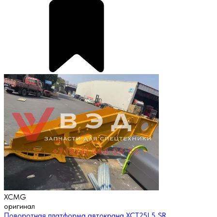
XCMG
оригинал
Поворотная платформа автокрана XCT25L5_SR