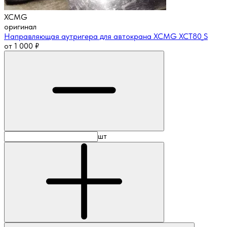
XCMG
оригинал
Направляющая аутригера для автокрана XCMG XCT80_S
от
1 000
₽
шт