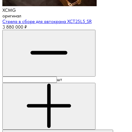
XCMG
оригинал
Стрела в сборе для автокрана XCT25L5_SR
3 880 000
₽
шт